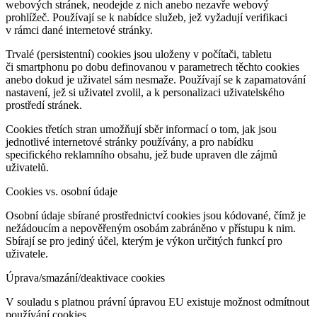
webových stránek, neodejde z nich anebo nezavře webový
prohlížeč. Používají se k nabídce služeb, jež vyžadují verifikaci
v rámci dané internetové stránky.
Trvalé (persistentní) cookies jsou uloženy v počítači, tabletu
či smartphonu po dobu definovanou v parametrech těchto cookies
anebo dokud je uživatel sám nesmaže. Používají se k zapamatování
nastavení, jež si uživatel zvolil, a k personalizaci uživatelského
prostředí stránek.
Cookies třetích stran umožňují sběr informací o tom, jak jsou
jednotlivé internetové stránky používány, a pro nabídku
specifického reklamního obsahu, jež bude upraven dle zájmů
uživatelů.
Cookies vs. osobní údaje
Osobní údaje sbírané prostřednictví cookies jsou kódované, čímž je
nežádoucím a nepověřeným osobám zabráněno v přístupu k nim.
Sbírají se pro jediný účel, kterým je výkon určitých funkcí pro
uživatele.
Úprava/smazání/deaktivace cookies
V souladu s platnou právní úpravou EU existuje možnost odmítnout
používání cookies.